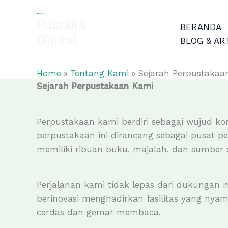
Skip
to
Pustaka
BERANDA
content
Digital
BLOG & AR
EL-FATHONAH
Home
Tentang Kami
Sejarah Perpustakaa
Sejarah Perpustakaan Kami
Perpustakaan kami berdiri sebagai wujud ko
perpustakaan ini dirancang sebagai pusat p
memiliki ribuan buku, majalah, dan sumber 
Perjalanan kami tidak lepas dari dukungan
berinovasi menghadirkan fasilitas yang n
cerdas dan gemar membaca.