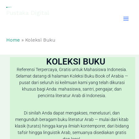
Skip
to
Pustaka Digital
content
EL-FATHONAH
Home
Koleksi Buku
KOLEKSI BUKU
Referensi Terpercaya, Gratis untuk Mahasiswa Indonesia.
Selamat datang di halaman Koleksi Buku Book of Arabia —
pusat dari seluruh isi keilmuan kami yang telah dikurasi
khusus bagi Anda: mahasiswa, santri, pengajar, dan
pencinta literatur Arab di Indonesia.
Di sinilah Anda dapat mengakses, menelusuri, dan
mengunduh beragam buku literatur Arab — mulai dari kitab
klasik (turats) hingga karya ilmiah kontemporer, dari bidang
tafsir hingga linguistik Arab, semuanya disediakan gratis